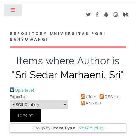
Toggle
REPOSITORY UNIVERSITAS PGRI
BANYUWANGI
Items where Author is
"
Sri Sedar Marhaeni, Sri
"
Up a level
Export as
Atom
RSS 1.0
RSS 2.0
Group by:
Item Type
|
No Grouping