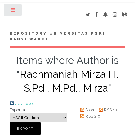
Toggle
REPOSITORY UNIVERSITAS PGRI
BANYUWANGI
Items where Author is
"
Rachmaniah Mirza H.
S.Pd., M.Pd., Mirza
"
Up a level
Export as
Atom
RSS 1.0
RSS 2.0